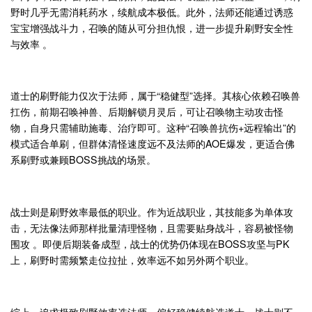
野时几乎无需消耗药水，续航成本极低。此外，法师还能通过诱惑
宝宝增强战斗力，召唤的随从可分担仇恨，进一步提升刷野安全性
与效率 。
道士的刷野能力仅次于法师，属于“稳健型”选择。其核心依赖召唤兽
扛伤，前期召唤神兽、后期解锁月灵后，可让召唤物主动攻击怪
物，自身只需辅助施毒、治疗即可。这种“召唤兽抗伤+远程输出”的
模式适合单刷，但群体清怪速度远不及法师的AOE爆发，更适合佛
系刷野或兼顾BOSS挑战的场景。
战士则是刷野效率最低的职业。作为近战职业，其技能多为单体攻
击，无法像法师那样批量清理怪物，且需要贴身战斗，容易被怪物
围攻 。即便后期装备成型，战士的优势仍体现在BOSS攻坚与PK
上，刷野时需频繁走位拉扯，效率远不如另外两个职业。
综上，追求极致刷野效率选法师，偏好稳健续航选道士，战士则不