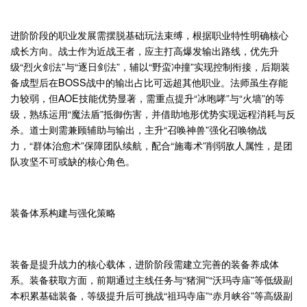
进阶阶段的职业发展需摆脱基础玩法束缚，根据职业特性明确核心
成长方向。战士作为近战王者，应主打高爆发输出路线，优先升
级“烈火剑法”与“逐日剑法”，辅以“野蛮冲撞”实现控制衔接，后期装
备成型后在BOSS战中的输出占比可远超其他职业。法师虽生存能
力较弱，但AOE技能优势显著，需重点提升“冰咆哮”与“火墙”的等
级，熟练运用“魔法盾”抵御伤害，并借助地形优势实现远程消耗与反
杀。道士则需兼顾辅助与输出，主升“召唤神兽”强化召唤物战
力，“群体治愈术”保障团队续航，配合“施毒术”削弱敌人属性，是团
队攻坚不可或缺的核心角色。
装备体系构建与强化策略
装备是提升战力的核心载体，进阶阶段需建立完善的装备养成体
系。装备获取方面，前期通过主线任务与“猪洞”“沃玛寺庙”等低级副
本积累基础装备，等级提升后可挑战“祖玛寺庙”“赤月峡谷”等高级副