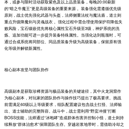
本，或参与限时活动获取紫色及以上品质装备，每晚20:00刷新
的“暗之牛魔王”更是高级装备的重要来源 。装备强化需遵循优先级
原则，战士优先强化武器与头盔，法师侧重法杖与魔法盾，道士则
重点升级降魔剑与灵魂战衣 。强化过程中需合理使用保护符降低失
败风险，宝石镶嵌优先将核心属性宝石升级至3级，神炉系统的洗
炼、追加功能可进一步提升装备特殊属性。当强化达到瓶颈时，可
通过合成系统将同部位、同品质装备升级为高级装备，保留原有强
化等级并解锁新属性。
核心副本攻坚与团队协作
高级副本是获取珍稀资源与极品装备的关键途径，其中火龙洞窟作
为核心副本，对玩家的团队协作与操作技巧提出了极高要求。挑战
前需满足60级以上等级要求，组队配置建议包含战士扛怪、法师输
出、道士辅助的完整阵容。战斗中，战士需利用“野蛮冲撞”打断
BOSS技能，法师通过“冰咆哮”造成群体伤害并控制小怪，道士则持
续释放“群体治愈术”保障团队生存。穿越岩浆地带时，需借助冷却之